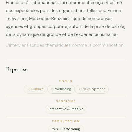
France et à l’international. J’ai notamment conçu et animé
des expériences pour des organisations telles que France
Télévisions, Mercedes-Benz, ainsi que de nombreuses
agences et groupes corporate, autour de la prise de parole,
de la dynamique de groupe et de l’expérience humaine.
J’interviens sur des thématiques comme la communication
interpersonnelle, le team-building, le mindset, la formation
interculturelle, la résolution de problèmes et l’empathie, en
Expertise
créant des formats interactifs, concrets et engageants,
parfaitement adaptés aux publics professionnels.
FOCUS
Votre approche, qui combine créativité, bien-être et
Culture
Wellbeing
Development
développement d’équipe dans des formats immersifs,
SESSIONS
correspond parfaitement à ma manière de travailler. Je
Interactive & Passive
serais ravie de proposer des sessions sur mesure pour vos
“Sessions of Vitality” et de contribuer à créer des
FACILITATION
expériences à la fois utiles, inspirantes et mémorables pour
Yes - Performing