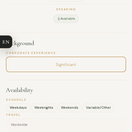
vos participants.
SPEAKING
FULL NAME
Au plaisir d’échanger avec vous,
Available
Lucie Gillman
COMPANY
EN
Background
EMAIL
CORPORATE EXPERIENCE
MESSAGE
Significant
Availability
SCHEDULE
Weekdays
Weeknights
Weekends
Variable/Other
TRAVEL
Wordwilde