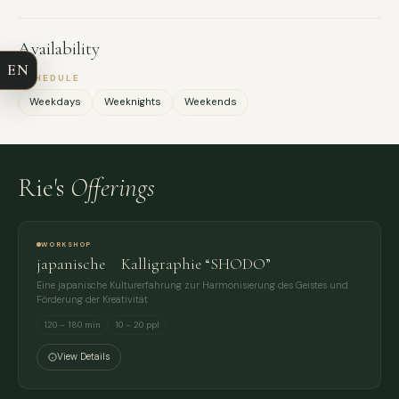
COMPANY
Availability
EN
EMAIL
SCHEDULE
Weekdays
Weeknights
Weekends
MESSAGE
Rie's
Offerings
WORKSHOP
japanische Kalligraphie “SHODO”
Eine japanische Kulturerfahrung zur Harmonisierung des Geistes und
Förderung der Kreativität
120 – 180 min
10 – 20 ppl
View Details