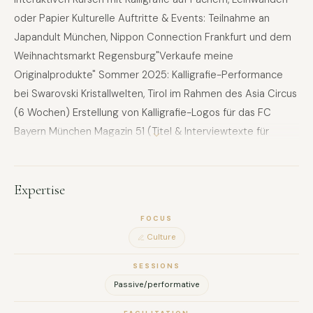
oder Papier Kulturelle Auftritte & Events: Teilnahme an
Japandult München, Nippon Connection Frankfurt und dem
Weihnachtsmarkt Regensburg"Verkaufe meine
Originalprodukte" Sommer 2025: Kalligrafie-Performance
bei Swarovski Kristallwelten, Tirol im Rahmen des Asia Circus
(6 Wochen) Erstellung von Kalligrafie-Logos für das FC
Bayern München Magazin 51 (Titel & Interviewtexte für
Spieler Hiroki Ito) Ich organisiere einmal im Monat
Veranstaltungen in Cafés und an verschiedenen Orten in
Regensburg und bin Gastgeberin eines Stammtisches.
Expertise
Damit biete ich einen Raum für den Austausch nützlicher
FOCUS
Informationen und setze mich dafür ein, eine Brücke
Culture
zwischen Japan und Deutschland zu schlagen Besondere
Highlights: Performance-Kalligrafie auf großen Papierflächen
SESSIONS
in traditioneller Kimono-Kleidung Personalisierte Kunst:
Passive/performative
Schreiben von Teilnehmernamen in Kanji (japanischen