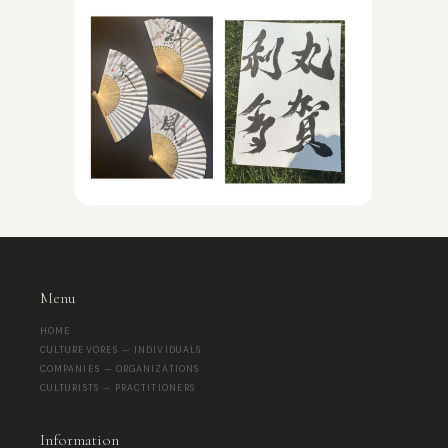
Menu
HOME
CULTUREVORES — INDIVIDUALS
COMPANIES — ORGANIZATIONS
CULTURISTS — PRACTITIONERS
Information