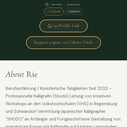
German
Japanese
Culture
Speaker
Copy
Profile Link
Request a quote via Culture Vitale
About
Rie
Berufserfahrung / Künstlerische Tätigkeiten Seit 2023 –
Professionelle Kalligrafin (Shodo) Leitung von kreativen
Workshops an den Volkshochschulen (VHS) in Regensburg
und Schwandorf Vermittlung japanischer Kalligraphie
"SHODO" an Anfänger und Fortgeschrittene Gestaltung von
interaktiven Kursen mit Kalligrafie auf Fächern, Leinwänden