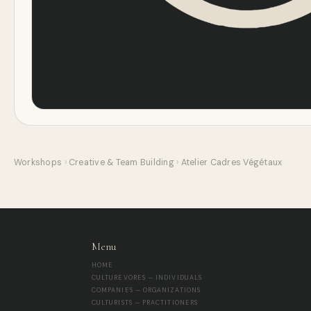
Workshops
›
Creative & Team Building
›
Atelier Cadres Végétaux
Menu
HOME
CULTUREVORES — INDIVIDUALS
COMPANIES — ORGANIZATIONS
CULTURISTS — PRACTITIONERS