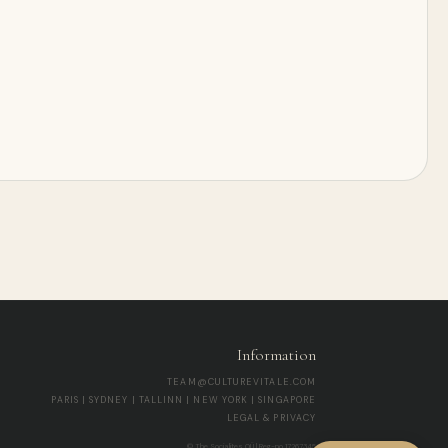
Information
TEAM@CULTUREVITALE.COM
PARIS | SYDNEY | TALLINN | NEW YORK | SINGAPORE
LEGAL & PRIVACY
© The Socialites OÜ | Reg-no 17267345