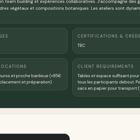
 en team building et expériences collaboratives. J'accompagne des gro
cadres végétaux et compositions botaniques. Les ateliers sont dynam
GES
CERTIFICATIONS & CRED
TBC
LOCATIONS
CLIENT REQUIREMENTS
amuros et proche banlieue (+85€
Tables et espace suffisant pour 
éplacement et préparation)
tous les participants debout. Po
sacs en papier pour transport (