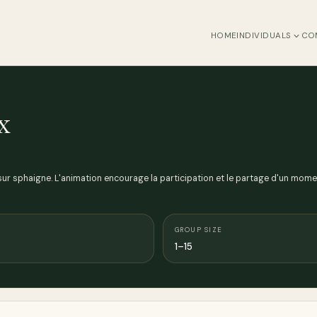
HOME
INDIVIDUALS
CO
x
s sur sphaigne. L'animation encourage la participation et le partage d'un mom
GROUP SIZE
1–15