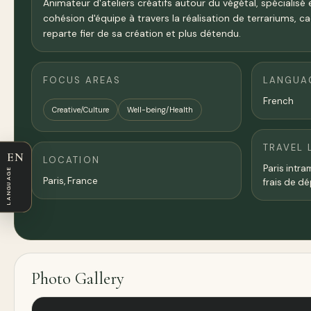
Animateur d'ateliers créatifs autour du végétal, spécialisé
cohésion d'équipe à travers la réalisation de terrariums, 
reparte fier de sa création et plus détendu.
FOCUS AREAS
LANGUA
French
Creative/Culture
Well-being/Health
TRAVEL 
EN
LOCATION
Paris intr
LANGUAGE
Paris
,
France
frais de d
Photo Gallery