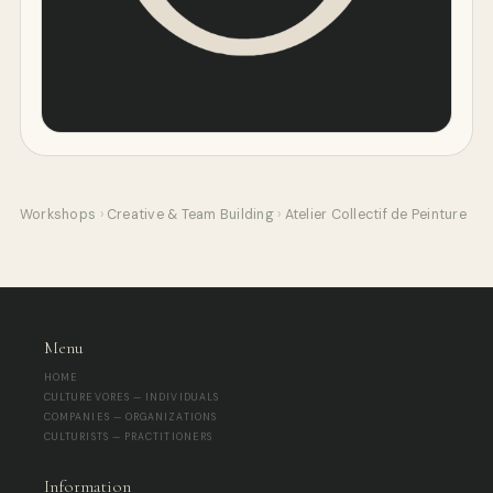
Workshops
›
Creative & Team Building
›
Atelier Collectif de Peinture
Menu
HOME
CULTUREVORES — INDIVIDUALS
COMPANIES — ORGANIZATIONS
CULTURISTS — PRACTITIONERS
Information