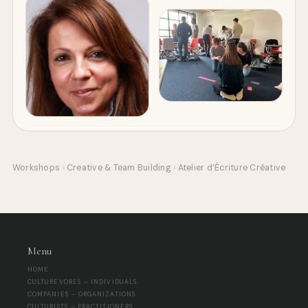
Workshops
›
Creative & Team Building
›
Atelier d’Écriture Créative
Menu
HOME
CULTUREVORES — INDIVIDUALS
COMPANIES — ORGANIZATIONS
CULTURISTS — PRACTITIONERS