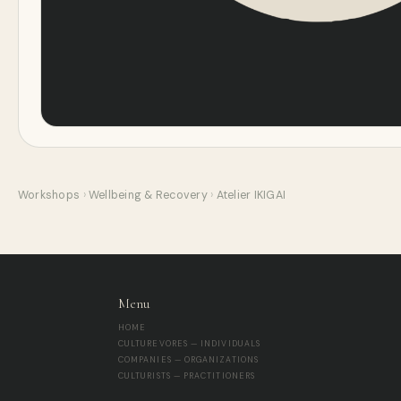
Workshops
›
Wellbeing & Recovery
›
Atelier IKIGAI
Menu
HOME
CULTUREVORES — INDIVIDUALS
COMPANIES — ORGANIZATIONS
CULTURISTS — PRACTITIONERS