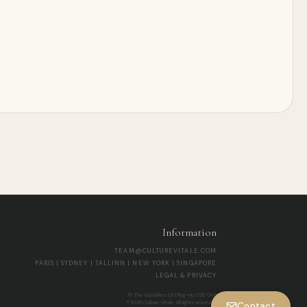
Information
TEAM@CULTUREVITALE.COM
PARIS | SYDNEY | TALLINN | NEW YORK | SINGAPORE
LEGAL & PRIVACY
© The Socialites OÜ | Reg-no 17267345
® 2026 Culture Vitale. All rights reserved.
Contact