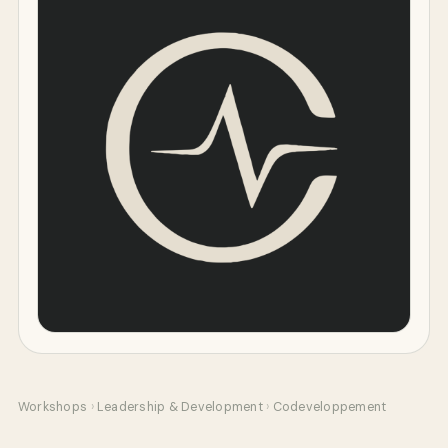
Workshops
›
Leadership & Development
›
Codeveloppement