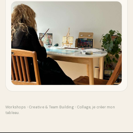
Workshops
›
Creative & Team Building
›
Collage, je créer mon
tableau.