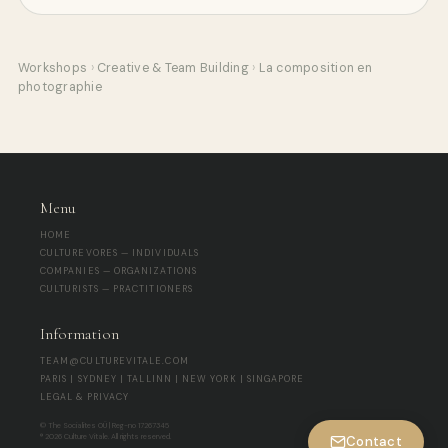
Workshops
›
Creative & Team Building
›
La composition en
photographie
Menu
HOME
CULTUREVORES — INDIVIDUALS
COMPANIES — ORGANIZATIONS
CULTURISTS — PRACTITIONERS
Information
TEAM@CULTUREVITALE.COM
PARIS | SYDNEY | TALLINN | NEW YORK | SINGAPORE
LEGAL & PRIVACY
© The Socialites OÜ | Reg-no 17267345
® 2026 Culture Vitale. All rights reserved.
Contact