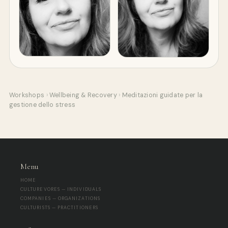
Workshops
›
Wellbeing & Recovery
›
Meditazioni guidate per la
gestione dello stress
Menu
HOME
CULTUREVORES — INDIVIDUALS
COMPANIES — ORGANIZATIONS
CULTURISTS — PRACTITIONERS