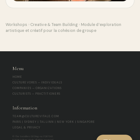
Workshops
›
Creative & Team Building
›
Module d’exploration
artistique et créatif pour la cohésion de groupe
Menu
HOME
CULTUREVORES — INDIVIDUALS
COMPANIES — ORGANIZATIONS
CULTURISTS — PRACTITIONERS
Information
TEAM@CULTUREVITALE.COM
PARIS | SYDNEY | TALLINN | NEW YORK | SINGAPORE
LEGAL & PRIVACY
© The Socialites OÜ | Reg-no 17267345
® 2026 Culture Vitale. All rights reserved.