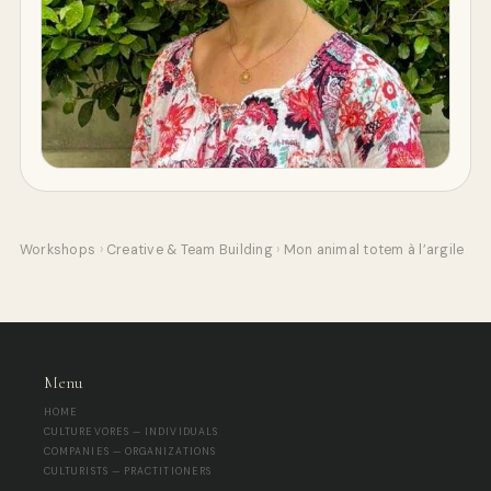
Workshops
›
Creative & Team Building
›
Mon animal totem à l’argile
Menu
HOME
CULTUREVORES — INDIVIDUALS
COMPANIES — ORGANIZATIONS
CULTURISTS — PRACTITIONERS