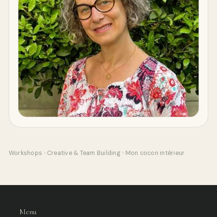
Workshops
›
Creative & Team Building
›
Mon cocon intérieur
Menu