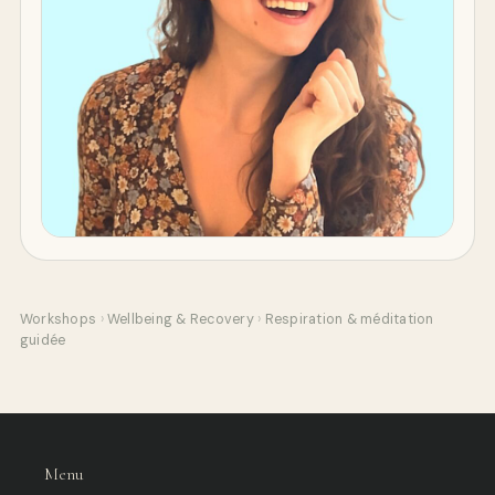
Workshops
›
Wellbeing & Recovery
›
Respiration & méditation
guidée
Menu