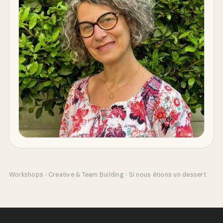
Workshops
›
Creative & Team Building
›
Si nous étions un dessert