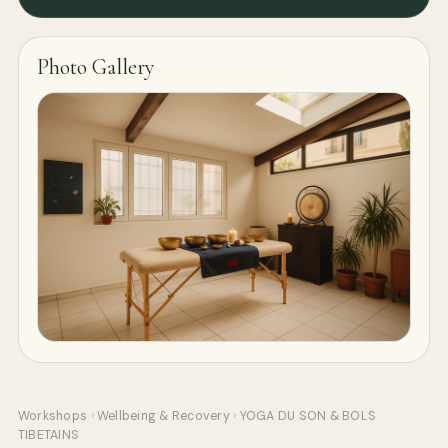
Photo Gallery
Workshops
›
Wellbeing & Recovery
›
YOGA DU SON & BOLS
TIBETAINS