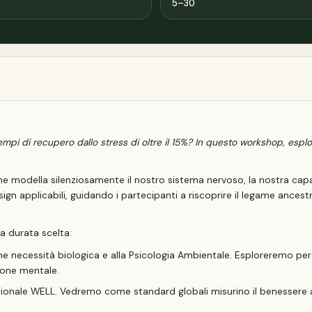
5–30
i tempi di recupero dallo stress di oltre il 15%? In questo workshop, es
e modella silenziosamente il nostro sistema nervoso, la nostra capac
ign applicabili, guidando i partecipanti a riscoprire il legame ancestr
a durata scelta:
me necessità biologica e alla Psicologia Ambientale. Esploreremo perch
zione mentale.
onale WELL. Vedremo come standard globali misurino il benessere att