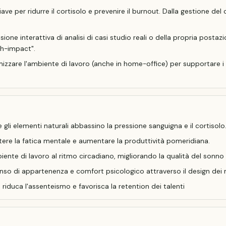
ave per ridurre il cortisolo e prevenire il burnout. Dalla gestione del 
ione interattiva di analisi di casi studio reali o della propria postazi
gh-impact".
imizzare l'ambiente di lavoro (anche in home-office) per supportare i
i elementi naturali abbassino la pressione sanguigna e il cortisolo
re la fatica mentale e aumentare la produttività pomeridiana
.
iente di lavoro al ritmo circadiano, migliorando la qualità del sonno e
nso di appartenenza e comfort psicologico attraverso il design dei m
duca l'assenteismo e favorisca la retention dei talenti