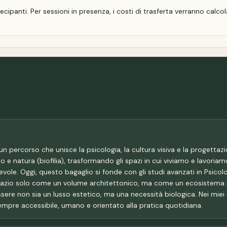
rtecipanti. Per sessioni in presenza, i costi di trasferta verranno calc
 percorso che unisce la psicologia, la cultura visiva e la progettazion
e natura (biofilia), trasformando gli spazi in cui viviamo e lavoriamo
evole. Oggi, questo bagaglio si fonde con gli studi avanzati in Psico
pazio solo come un volume architettonico, ma come un ecosistema psi
sere non sia un lusso estetico, ma una necessità biologica. Nei miei 
empre accessibile, umano e orientato alla pratica quotidiana.