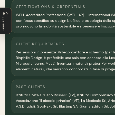
CERTIFICATIONS & CREDENTIALS
EN
WELL Accredited Professional (WELL AP) – International WELL 
LANGUAGE
con focus specifico su design biofilico e psicologia dello 
promuovono la mobilità sostenibile e il benessere fisico.cy
CLIENT REQUIREMENTS
Per sessioni in presenza: Videoproiettore e schermo (per la c
Biophilic Design, è preferibile una sala con accesso alla lu
Microsoft Teams, Meet). Eventuali materiali pratici: Per wor
elementi naturali, che verranno concordati in fase di proget
PAST CLIENTS
Istituto Statale “Carlo Rosselli” (TV), Istituto Comprensi
Associazione “Il piccolo principe” (VE), La Medicale Srl, Az
A.S.D. tididì, GooNext Srl, Blasting SA, Giuma Editori Srl, Jo