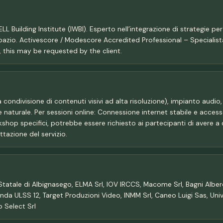
Building Institute (IWBI). Esperto nell’integrazione di strategie per
spazio. Activescore / Modescore Accredited Professional – Specialista 
, this may be requested by the client.
ondivisione di contenuti visivi ad alta risoluzione), impianto audio, l
ce naturale. Per sessioni online: Connessione internet stabile e acce
kshop specifici, potrebbe essere richiesto ai partecipanti di avere a d
tazione del servizio.
vo Statale di Albignasego, ELMA Srl, IOV IRCCS, Macome Srl, Bagni Alb
ienda ULSS 12, Target Produzioni Video, INMM Srl, Caneo Luigi Sas, Uni
b Select Srl