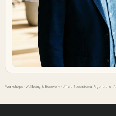
Workshops
›
Wellbeing & Recovery
›
Ufficio Ecosistema: Rigenerare l’At