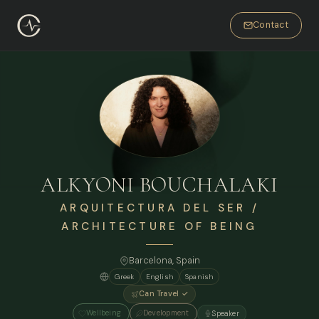
Contact
ALKYONI BOUCHALAKI
ARQUITECTURA DEL SER /
ARCHITECTURE OF BEING
Barcelona
, Spain
Greek
English
Spanish
Can Travel ✓
Wellbeing
Development
Speaker