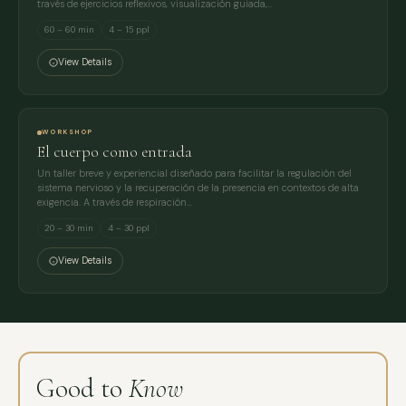
través de ejercicios reflexivos, visualización guiada,…
60 – 60 min
4 – 15 ppl
View Details
WORKSHOP
El cuerpo como entrada
Un taller breve y experiencial diseñado para facilitar la regulación del
sistema nervioso y la recuperación de la presencia en contextos de alta
exigencia. A través de respiración…
20 – 30 min
4 – 30 ppl
View Details
Good to
Know