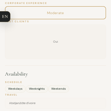
CORPORATE EXPERIENCE
COMPANY
Moderate
EN
EMAIL
PAST CLIENTS
MESSAGE
Oui
Availability
SCHEDULE
Weekdays
Weeknights
Weekends
TRAVEL
Abidjan/côte d'ivoire