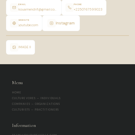
EMAIL
PHONE
kouamendrif@gmail.com
+2250767599023
WEBSITE
Instagram
youtube.com
IMAGE II
Menu
HOME
CULTUREVORES — INDIVIDUALS
COMPANIES — ORGANIZATIONS
CULTURISTS — PRACTITIONERS
Information