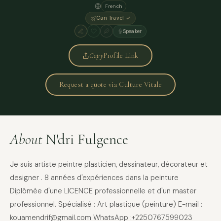
French
Can Travel ✓
Speaker
Copy
Profile Link
Request a quote via Culture Vitale
About
N'dri Fulgence
Je suis artiste peintre plasticien, dessinateur, décorateur et
designer . 8 années d'expériences dans la peinture
Diplômée d'une LICENCE professionnelle et d'un master
professionnel. Spécialisé : Art plastique (peinture) E-mail :
kouamendrif@gmail.com WhatsApp :+2250767599023