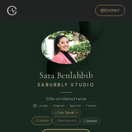
Contact
Sara Benlahbib
SABUBBLY STUDIO
Ille-et-Vilaine,
France
Arabic
English
Spanish
French
Can Travel ✓
Culture
Development
Speaker