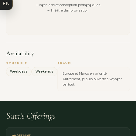
EN
– Ingénierie et conception pédagogiques
EMAIL
– Théâtre d'improvisation
MESSAGE
Availability
SCHEDULE
TRAVEL
Weekdays
Weekends
Europe et Maroc en priorité.
Autrement, je suis ouverte à voyager
partout.
Sara's
Offerings
WORKSHOP