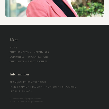
Menu
HOME
CULTUREVORES — INDIVIDUALS
COMPANIES — ORGANIZATIONS
CULTURISTS — PRACTITIONERS
Information
TEAM@CULTUREVITALE.COM
PARIS | SYDNEY | TALLINN | NEW YORK | SINGAPORE
LEGAL & PRIVACY
© The Socialites OÜ | Reg-no 17267345
® 2026 Culture Vitale. All rights reserved.