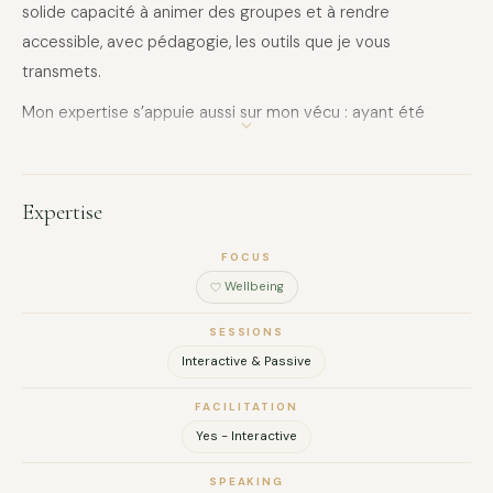
solide capacité à animer des groupes et à rendre
accessible, avec pédagogie, les outils que je vous
transmets.
Mon expertise s’appuie aussi sur mon vécu : ayant été
pendant un bon moment, une personne stressée et
angoissée — jusqu’à impacter examens, permis,
compétitions — je connais profondément les mécanismes
Expertise
du stress et surtout, les solutions efficaces pour s’en libérer
durablement.
FOCUS
Wellbeing
Aujourd’hui, j’accompagne les entreprises et leurs équipes
vers un mieux-être rapide, applicable au quotidien et
SESSIONS
durable.
Interactive & Passive
FACILITATION
Yes - Interactive
FULL NAME
SPEAKING