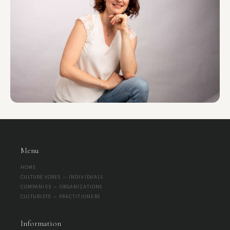
Menu
HOME
CULTUREVORES — INDIVIDUALS
COMPANIES — ORGANIZATIONS
CULTURISTS — PRACTITIONERS
Information