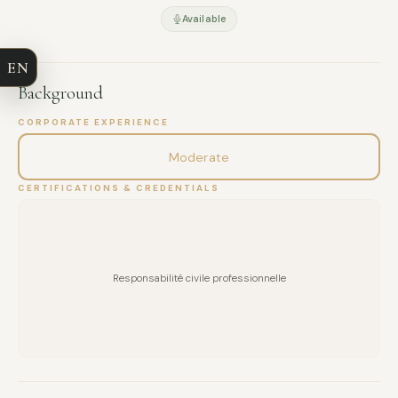
Available
COMPANY
EN
EMAIL
Background
MESSAGE
CORPORATE EXPERIENCE
Moderate
CERTIFICATIONS & CREDENTIALS
Responsabilité civile professionnelle