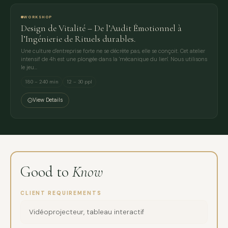
WORKSHOP
Design de Vitalité – De l’Audit Émotionnel à
l’Ingénierie de Rituels durables.
Une culture d'entreprise forte ne se décrète pas, elle se conçoit. Cet atelier
intensif de 4h est une plongée dans la 'mécanique du lien'. Nous utilisons
le jeu…
180 – 240 min
12 – 30 ppl
View Details
Good to
Know
CLIENT REQUIREMENTS
Vidéoprojecteur, tableau interactif