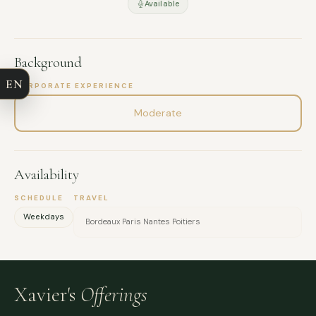
Available
FULL NAME
COMPANY
Background
EN
CORPORATE EXPERIENCE
EMAIL
Moderate
MESSAGE
Availability
SCHEDULE
TRAVEL
Weekdays
Bordeaux Paris Nantes Poitiers
Xavier's
Offerings