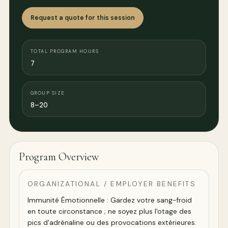
Request a quote for this session
TOTAL PROGRAM HOURS
7
GROUP SIZE
8–20
Program Overview
ORGANIZATIONAL / EMPLOYER BENEFITS
Immunité Émotionnelle : Gardez votre sang-froid
en toute circonstance ; ne soyez plus l'otage des
pics d'adrénaline ou des provocations extérieures.