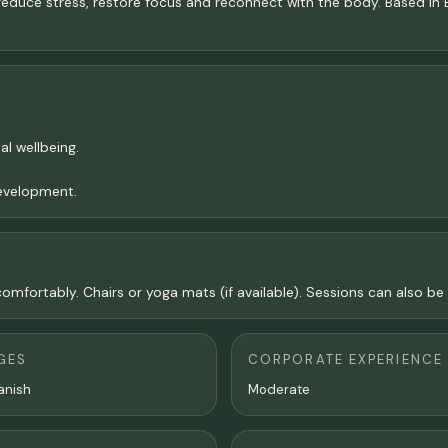
reduce stress, restore focus and reconnect with the body. Based in
al wellbeing.
development.
omfortably. Chairs or yoga mats (if available). Sessions can also b
GES
CORPORATE EXPERIENCE
anish
Moderate