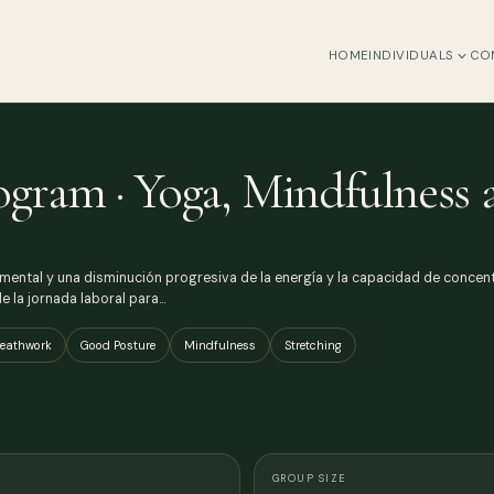
HOME
INDIVIDUALS
CO
ogram · Yoga, Mindfulnes
mental y una disminución progresiva de la energía y la capacidad de concen
e la jornada laboral para…
reathwork
Good Posture
Mindfulness
Stretching
GROUP SIZE