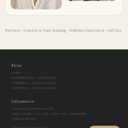
Retreats
›
Creative & Team Building
›
Wellness Experience · Half Day
Menu
HOME
CULTUREVORES — INDIVIDUALS
COMPANIES — ORGANIZATIONS
CULTURISTS — PRACTITIONERS
Information
TEAM@CULTUREVITALE.COM
PARIS | SYDNEY | TALLINN | NEW YORK | SINGAPORE
LEGAL & PRIVACY
© The Socialites OÜ | Reg-no 17267345