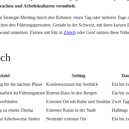
prachen und Arbeitskulturen vermittelt.
en Strategie-Meeting durch den Rahmen: einen Tag oder mehrere Tage a
ischen den Führungspersonen. Gerade in der Schweiz, mit ihren kurzen
ufwand umsetzen. Firmen mit Sitz in
Zürich
oder Genf nutzen diese Nähe
ich
tziel
Setting
Da
ng für die nächste Phase
Konferenzraum mit Seeblick
Ein bis z
arbeit im Führungsteam
Retreat-Haus in den Bergen
Ein bis z
verbinden
Externer Ort mit Ruhe und Struktur
Zwei Ta
ng zu einem Thema
Externer Raum in der Stadt
Halbtags
 Arbeitsweise finden
Neutraler externer Ort
Ein bis z