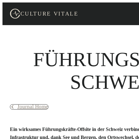
Skip
to
CULTURE VITALE
content
FÜHRUNGSK
SCHWE
Journal Home
Ein wirksames Führungskräfte-Offsite in der Schweiz verbind
Infrastruktur und, dank See und Bergen, den Ortswechsel, d