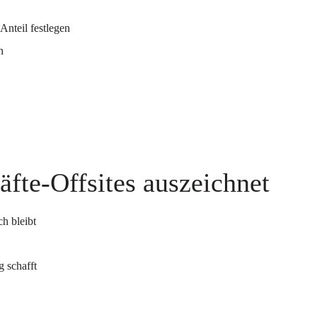
nteil festlegen
n
fte-Offsites auszeichnet
h bleibt
g schafft