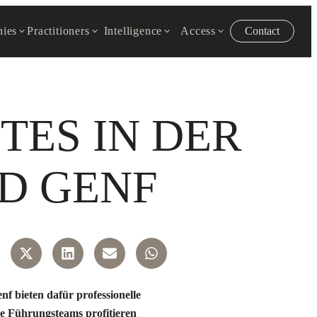
ies
Practitioners
Intelligence
Access
Contact
TES IN DER
D GENF
f bieten dafür professionelle
ge Führungsteams profitieren