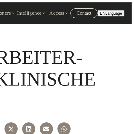
ioners
Intelligence
Access
Contact
EN
Language
RBEITER-
KLINISCHE