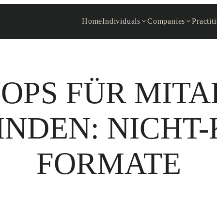
Home
Individuals
Companies
Practit
PS FÜR MITA
NDEN: NICHT-
FORMATE