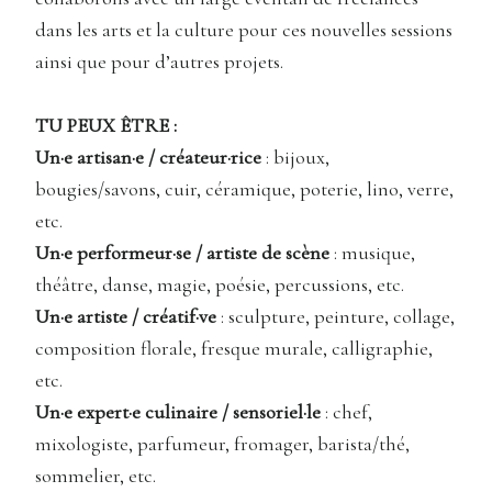
dans les arts et la culture pour ces nouvelles sessions
ainsi que pour d’autres projets.
TU PEUX ÊTRE :
Un·e artisan·e / créateur·rice
: bijoux,
bougies/savons, cuir, céramique, poterie, lino, verre,
etc.
Un·e performeur·se / artiste de scène
: musique,
théâtre, danse, magie, poésie, percussions, etc.
Un·e artiste / créatif·ve
: sculpture, peinture, collage,
composition florale, fresque murale, calligraphie,
etc.
Un·e expert·e culinaire / sensoriel·le
: chef,
mixologiste, parfumeur, fromager, barista/thé,
sommelier, etc.